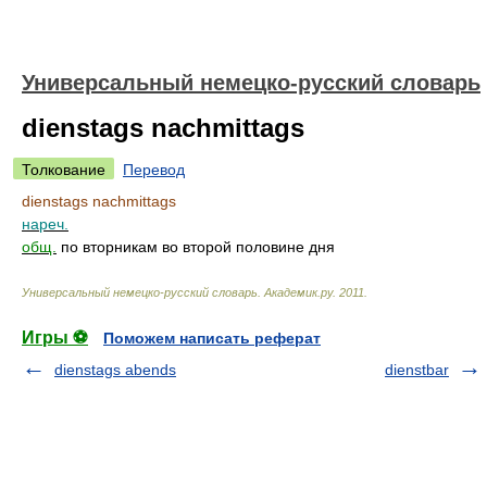
Универсальный немецко-русский словарь
dienstags nachmittags
Толкование
Перевод
dienstags nachmittags
нареч.
общ.
по вторникам во второй половине дня
Универсальный немецко-русский словарь
.
Академик.ру
.
2011
.
Игры ⚽
Поможем написать реферат
dienstags abends
dienstbar