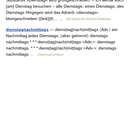
Substantiv »Dienstag« wird großgeschrieben: – ich werde euch
[am] Dienstag besuchen – alle Dienstage; eines Dienstags; des
Dienstags Hingegen wird das Adverb »dienstags«
kleingeschrieben {{link}}K… …
Die deutsche Rechtschreibung
dienstagnachmittags
— diens|tag|nạch|mit|tags 〈Adv.〉 am
Nachmittag jedes Dienstags; 〈aber getrennt〉 dienstags
nachmittags * * * diens|tag|nach|mit|tags <Adv.>: dienstags
nachmittags. * * * diens|tag|nach|mit|tags <Adv.>: dienstags
nachmittags …
Universal-Lexikon