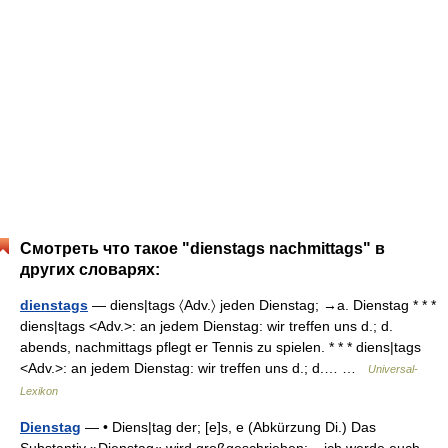
Смотреть что такое "dienstags nachmittags" в
других словарях:
dienstags
— diens|tags 〈Adv.〉 jeden Dienstag; →a. Dienstag * * *
diens|tags <Adv.>: an jedem Dienstag: wir treffen uns d.; d.
abends, nachmittags pflegt er Tennis zu spielen. * * * diens|tags
<Adv.>: an jedem Dienstag: wir treffen uns d.; d.… …
Universal-
Lexikon
Dienstag
— • Diens|tag der; [e]s, e (Abkürzung Di.) Das